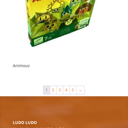
Animouv
1
2
3
4
5
→
LUDO LUDO