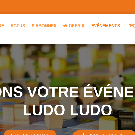
UE
ACTUS
S’ABONNER
OFFRIR
ÉVÉNEMENTS
L’É
NS VOTRE ÉVÉN
LUDO LUDO