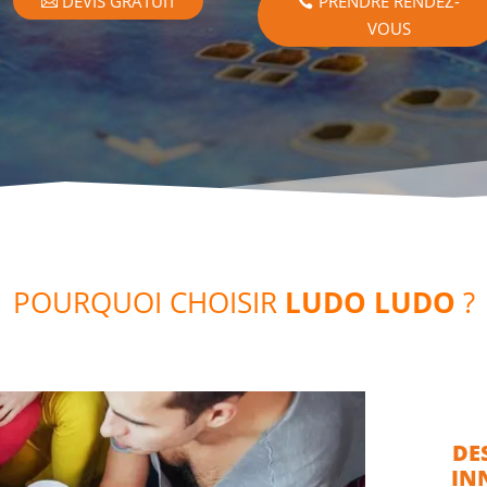
DEVIS GRATUIT
PRENDRE RENDEZ-
VOUS
POURQUOI CHOISIR
LUDO LUDO
?
DE
IN