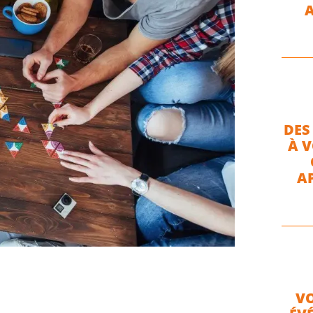
A
DES
À 
A
VO