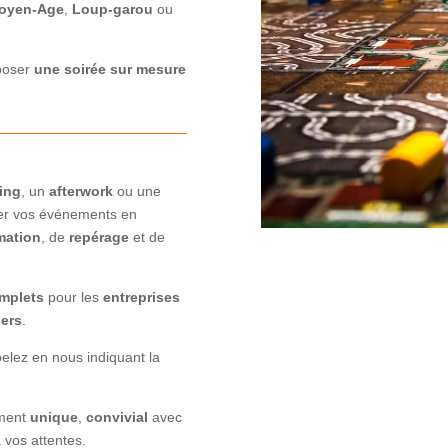
oyen-Age
,
Loup-garou
ou
poser
une soirée sur mesure
ing
, un
afterwork
ou une
ser vos événements en
mation
, de
repérage
et de
mplets
pour les
entreprises
iers
.
elez en nous indiquant la
ement
unique
,
convivial
avec
vos attentes.