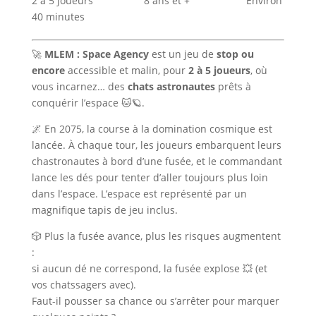
2 à 5 joueurs 8 ans et + Environ
40 minutes
🚀
MLEM : Space Agency
est un jeu de
stop ou
encore
accessible et malin, pour
2 à 5 joueurs
, où
vous incarnez… des
chats astronautes
prêts à
conquérir l’espace 🐱🪐.
🌌 En 2075, la course à la domination cosmique est
lancée. À chaque tour, les joueurs embarquent leurs
chastronautes à bord d’une fusée, et le commandant
lance les dés pour tenter d’aller toujours plus loin
dans l’espace. L’espace est représenté par un
magnifique tapis de jeu inclus.
🎲 Plus la fusée avance, plus les risques augmentent
:
si aucun dé ne correspond, la fusée explose 💥 (et
vos chatssagers avec).
Faut-il pousser sa chance ou s’arrêter pour marquer