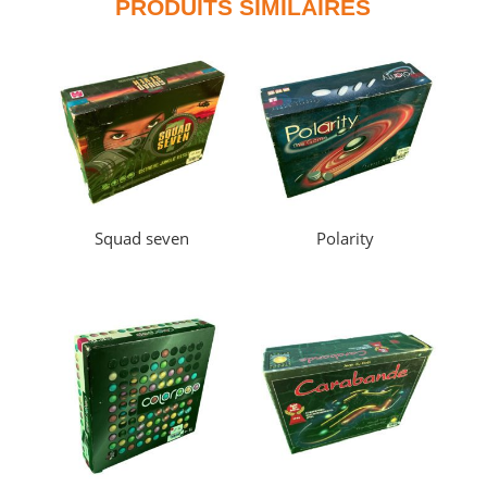
PRODUITS SIMILAIRES
Squad seven
Polarity