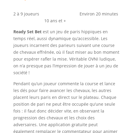
2 à 9 joueurs Environ 20 minutes
10 ans et +
Ready Set Bet
est un jeu de paris hippiques en
temps réel, aussi dynamique qu’accessible. Les
joueurs incarnent des parieurs suivant une course
de chevaux effrénée, où il faut miser au bon moment
pour espérer rafler la mise. Véritable OVNI ludique,
on n’a presque pas l’impression de jouer à un jeu de
société !
Pendant qu’un joueur commente la course et lance
les dés pour faire avancer les chevaux, les autres
placent leurs paris en direct sur le plateau. Chaque
position de pari ne peut être occupée qu’une seule
fois : il faut donc décider vite, en observant la
progression des chevaux et les choix des
adversaires. Une application gratuite peut
également remplacer le commentateur pour animer